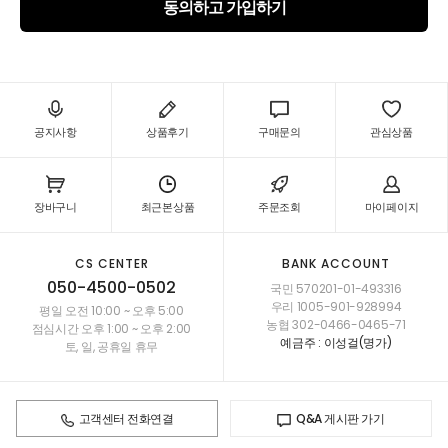
동의하고 가입하기
공지사항
상품후기
구매문의
관심상품
장바구니
최근본상품
주문조회
마이페이지
CS CENTER
BANK ACCOUNT
050-4500-0502
국민 570201-01-493316
우리 1005-901-928994
평일 오전 10:00 ~ 오후 5:00
농협 302-0466-0465-71
점심시간 오후 1:00 ~ 오후 2:00
예금주 : 이성걸(명가)
토, 일, 공휴일 휴무
고객센터 전화연결
Q&A 게시판 가기