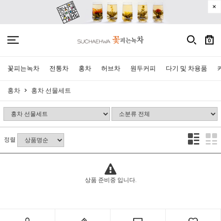
0
꽃피는녹차
전통차
홍차
허브차
원두커피
다기 및 차용품
홍차
홍차 선물세트
정렬
상품 준비중 입니다.