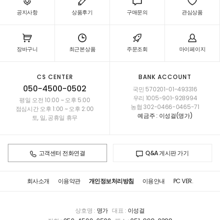
공지사항
상품후기
구매문의
관심상품
장바구니
최근본상품
주문조회
마이페이지
CS CENTER
BANK ACCOUNT
050-4500-0502
국민 570201-01-493316
우리 1005-901-928994
평일 오전 10:00 ~ 오후 5:00
농협 302-0466-0465-71
점심시간 오후 1:00 ~ 오후 2:00
예금주 : 이성걸(명가)
토, 일, 공휴일 휴무
고객센터 전화연결
Q&A 게시판 가기
회사소개
이용약관
개인정보처리방침
이용안내
PC VER.
상호명 :
명가
대표 :
이성걸