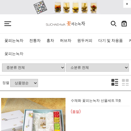
0
꽃피는녹차
전통차
홍차
허브차
원두커피
다기 및 차용품
꽃피는녹차
정렬
수채화 꽃피는녹차 선물세트 11호
(품절)