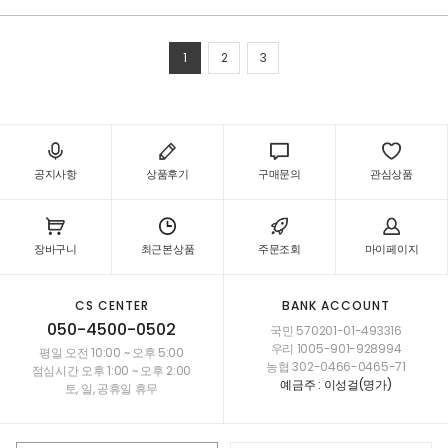
1
2
3
공지사항
상품후기
구매문의
관심상품
장바구니
최근본상품
주문조회
마이페이지
CS CENTER
BANK ACCOUNT
050-4500-0502
국민 570201-01-493316
우리 1005-901-928994
평일 오전 10:00 ~ 오후 5:00
농협 302-0466-0465-71
점심시간 오후 1:00 ~ 오후 2:00
예금주 : 이성걸(명가)
토, 일, 공휴일 휴무