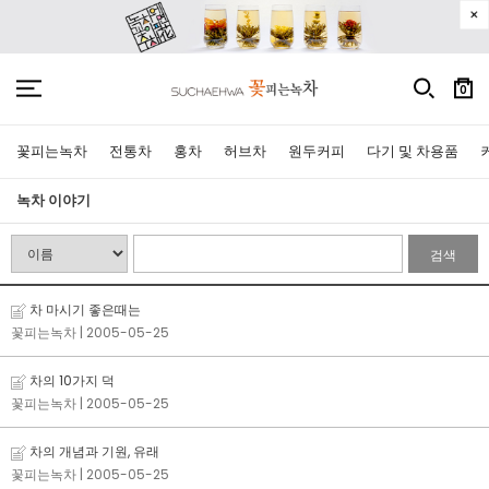
0
꽃피는녹차
전통차
홍차
허브차
원두커피
다기 및 차용품
녹차 이야기
검색
차 마시기 좋은때는
꽃피는녹차
| 2005-05-25
차의 10가지 덕
꽃피는녹차
| 2005-05-25
차의 개념과 기원, 유래
꽃피는녹차
| 2005-05-25